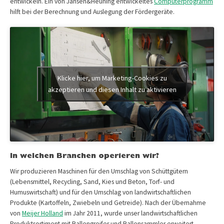
entwickeln. Ein von Jansen&Heuning entwickeltes
Computerprogramm
hilft bei der Berechnung und Auslegung der Fördergeräte.
Klicke hier, um Marketing-Cookies zu
akzeptieren und diesen Inhalt zu aktivieren
In welchen Branchen operieren wir?
Wir produzieren Maschinen für den Umschlag von Schüttgütern
(Lebensmittel, Recycling, Sand, Kies und Beton, Torf- und
Humuswirtschaft) und für den Umschlag von landwirtschaftlichen
Produkte (Kartoffeln, Zwiebeln und Getreide). Nach der Übernahme
von
Meijer Holland
im Jahr 2011, wurde unser landwirtschaftlichen
Produktsortiment mit Ballengreifer und Ballensammler erweitert.