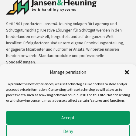
Seit 1901 produziert Jansen&Heuning Anlagen für Lagerung und
Schüttgutumschlag. Kreative Lösungen für Schüttgut werden in den
Niederlanden entwickelt, hergestellt und auf der ganzen Welt
installiert. Erfolgsfactoren sind unsere eigene Entwicklungsabteilung,
engagierte Mitarbeiter und nüchterner Ansatz. Wir bieten unseren
Kunden bewährte Standardprodukte únd professionelle
Sonderlösungen.
Manage permission
Kontakt:
+31 (0)50 3126 448
/
sales@jh.nl
To provide the best experiences, we use technologies like cookies to store and/or
access device information. Consenting to these technologies will allow us to
mehr lesen
process data such as browsing behavior or unique IDs on this site. Not consenting
or withdrawing consent, may adversely affect certain features and functions.
Uns folgen auf:
Accept
Deny
Copyright - Jansen&Heuning