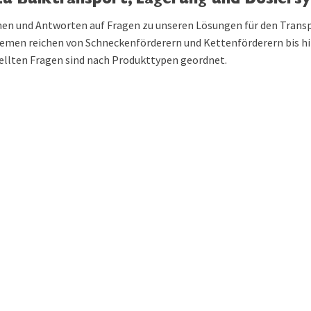
 zu Bulk­transport, Lagerung und Dosier
nen und Antworten auf Fragen zu unseren Lösungen für den Transpo
emen reichen von Schneckenförderern und Kettenförderern bis hin
ellten Fragen sind nach Produkttypen geordnet.