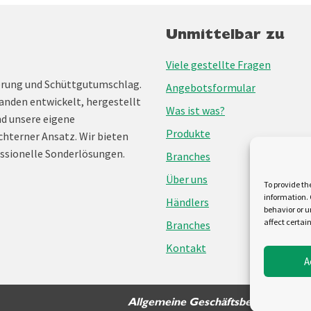
Unmittelbar zu
Viele gestellte Fragen
erung und Schüttgutumschlag.
Angebotsformular
anden entwickelt, hergestellt
Was ist was?
nd unsere eigene
Produkte
chterner Ansatz. Wir bieten
ssionelle Sonderlösungen.
Branches
Über uns
To provide th
information. 
Händlers
behavior or u
affect certai
Branches
Kontakt
A
Allgemeine Geschäftsbedingungen