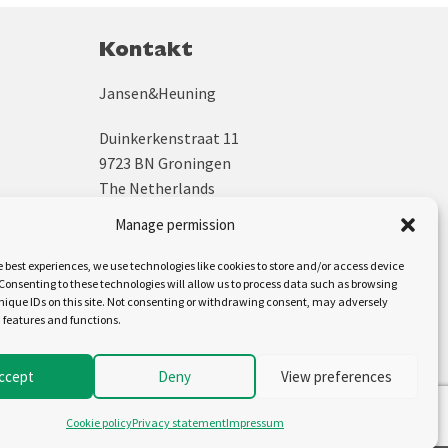
Kontakt
Jansen&Heuning
Duinkerkenstraat 11
9723 BN Groningen
The Netherlands
Manage permission
+31 (0)50 312 64 48
sales@jh.nl
e best experiences, we use technologies like cookies to store and/or access device
Consenting to these technologies will allow us to process data such as browsing
nique IDs on this site. Not consenting or withdrawing consent, may adversely
Uns folgen auf:
n features and functions.
ccept
Deny
View preferences
Cookie policy
Privacy statement
Impressum
Cookiebeleid (EU)
Disclaimer
Privacyverklaring (EU)