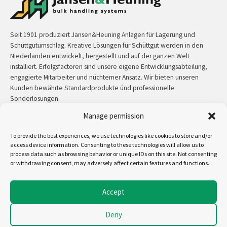
Seit 1901 produziert Jansen&Heuning Anlagen für Lagerung und
Schüttgutumschlag. Kreative Lösungen für Schüttgut werden in den
Niederlanden entwickelt, hergestellt und auf der ganzen Welt
installiert. Erfolgsfactoren sind unsere eigene Entwicklungsabteilung,
engagierte Mitarbeiter und nüchterner Ansatz. Wir bieten unseren
Kunden bewährte Standardprodukte únd professionelle
Sonderlösungen.
Manage permission
Kontakt:
+31 (0)50 3126 448
/
sales@jh.nl
To provide the best experiences, we use technologies like cookies to store and/or
access device information. Consenting to these technologies will allow us to
mehr lesen
process data such as browsing behavior or unique IDs on this site. Not consenting
or withdrawing consent, may adversely affect certain features and functions.
Uns folgen auf:
Accept
Deny
Copyright - Jansen&Heuning