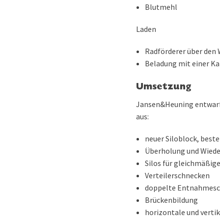
Blutmehl
Laden
Radförderer über den
Beladung mit einer K
Umsetzung
Jansen&Heuning entwarf 
aus:
neuer Siloblock, beste
Überholung und Wiede
Silos für gleichmäßig
Verteilerschnecken
doppelte Entnahmesch
Brückenbildung
horizontale und verti