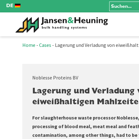
DE
Home
-
Cases
-
Lagerung und Verladung von eiweißhal
Noblesse Proteins BV
Lagerung und Verladung 
eiweißhaltigen Mahlzeit
For slaughterhouse waste processor Noblesse,
processing of blood meal, meat meal and feathe
contamination, among other things, had to be