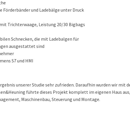
che
die Förderbänder und Ladebälge unter Druck
mit Trichterwaage, Leistung 20/30 Bigbags
ilen Schnecken, die mit Ladebalgen für
agen ausgestattet sind
enehmer
emens S7 und HMI
gebnis unserer Studie sehr zufrieden. Daraufhin wurden wir mit 
sen&Heuning führte dieses Projekt komplett im eigenen Haus aus, 
nagement, Maschinenbau, Steuerung und Montage.