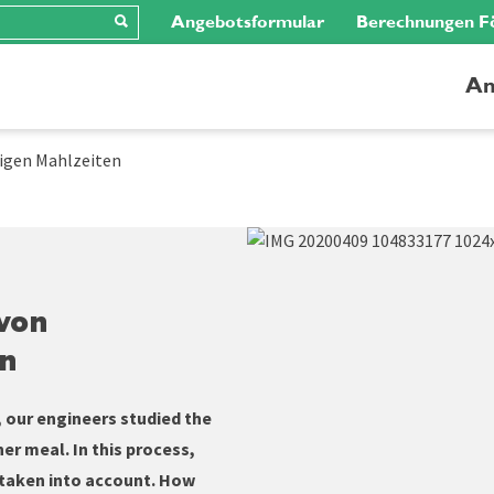
Angebotsformular
Berechnungen F
An
tigen Mahlzeiten
von
en
 our engineers studied the
r meal. In this process,
 taken into account. How