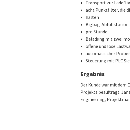
Transport zur Ladeflä
acht Punktfilter, die 
halten
Bigbag-Abfüllstation 
pro Stunde
Beladung mit zwei mob
offene und lose Lastw
automatischer Prob
Steuerung mit PLC Si
Ergebnis
Der Kunde war mit dem Er
Projekts beauftragt. Jan
Engineering, Projektma