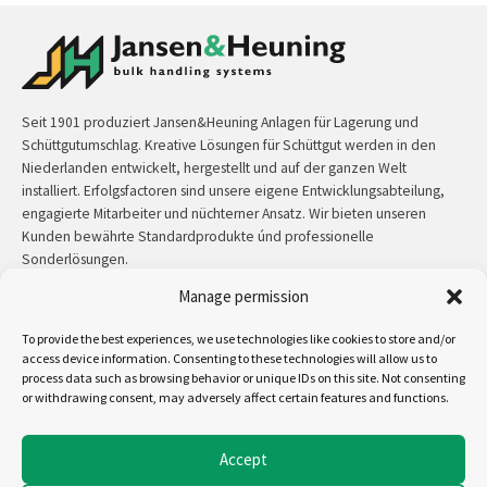
Seit 1901 produziert Jansen&Heuning Anlagen für Lagerung und
Schüttgutumschlag. Kreative Lösungen für Schüttgut werden in den
Niederlanden entwickelt, hergestellt und auf der ganzen Welt
installiert. Erfolgsfactoren sind unsere eigene Entwicklungsabteilung,
engagierte Mitarbeiter und nüchterner Ansatz. Wir bieten unseren
Kunden bewährte Standardprodukte únd professionelle
Sonderlösungen.
Manage permission
Kontakt:
+31 (0)50 3126 448
/
sales@jh.nl
To provide the best experiences, we use technologies like cookies to store and/or
access device information. Consenting to these technologies will allow us to
mehr lesen
process data such as browsing behavior or unique IDs on this site. Not consenting
or withdrawing consent, may adversely affect certain features and functions.
Uns folgen auf:
Accept