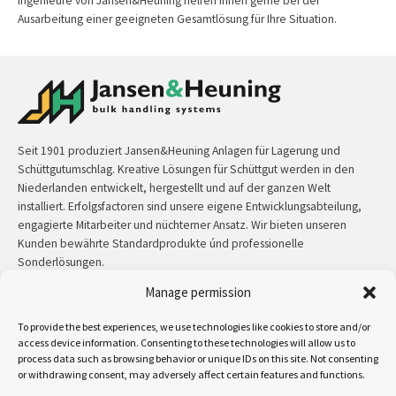
Ingenieure von Jansen&Heuning helfen Ihnen gerne bei der
Ausarbeitung einer geeigneten Gesamtlösung für Ihre Situation.
Seit 1901 produziert Jansen&Heuning Anlagen für Lagerung und
Schüttgutumschlag. Kreative Lösungen für Schüttgut werden in den
Niederlanden entwickelt, hergestellt und auf der ganzen Welt
installiert. Erfolgsfactoren sind unsere eigene Entwicklungsabteilung,
engagierte Mitarbeiter und nüchterner Ansatz. Wir bieten unseren
Kunden bewährte Standardprodukte únd professionelle
Sonderlösungen.
Manage permission
Kontakt:
+31 (0)50 3126 448
/
sales@jh.nl
To provide the best experiences, we use technologies like cookies to store and/or
mehr lesen
access device information. Consenting to these technologies will allow us to
process data such as browsing behavior or unique IDs on this site. Not consenting
or withdrawing consent, may adversely affect certain features and functions.