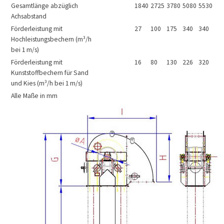
Gesamtlänge abzüglich
1840
2725
3780
5080
5530
Achsabstand
Förderleistung mit
27
100
175
340
340
Hochleistungsbechern (m³/h
bei 1 m/s)
Förderleistung mit
16
80
130
226
320
Kunststoffbechern für Sand
und Kies (m³/h bei 1 m/s)
Alle Maße in mm