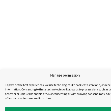
Manage permission
To provide the best experiences, we use technologies like cookies to store and/or acce
information. Consenting to these technologies will allow us to process data such as 
behavior or unique IDs on this site. Not consenting or withdrawing consent, may adv
affect certain features and functions.