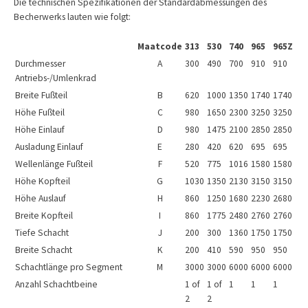
Die technischen Spezifikationen der Standardabmessungen des
Becherwerks lauten wie folgt:
Maatcode
313
530
740
965
965Z
Durchmesser
A
300
490
700
910
910
Antriebs-/Umlenkrad
Breite Fußteil
B
620
1000
1350
1740
1740
Höhe Fußteil
C
980
1650
2300
3250
3250
Höhe Einlauf
D
980
1475
2100
2850
2850
Ausladung Einlauf
E
280
420
620
695
695
Wellenlänge Fußteil
F
520
775
1016
1580
1580
Höhe Kopfteil
G
1030
1350
2130
3150
3150
Höhe Auslauf
H
860
1250
1680
2230
2680
Breite Kopfteil
I
860
1775
2480
2760
2760
Tiefe Schacht
J
200
300
1360
1750
1750
Breite Schacht
K
200
410
590
950
950
Schachtlänge pro Segment
M
3000
3000
6000
6000
6000
Anzahl Schachtbeine
1 of
1 of
1
1
1
2
2