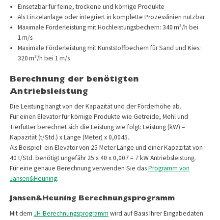
Einsetzbar für feine, trockene und körnige Produkte
Als Einzelanlage oder integriert in komplette Prozesslinien nutzbar
Maximale Förderleistung mit Hochleistungsbechern: 340 m³/h bei
1 m/s
Maximale Förderleistung mit Kunststoffbechern für Sand und Kies:
320 m³/h bei 1 m/s
Berechnung der benötigten
Antriebsleistung
Die Leistung hängt von der Kapazität und der Förderhöhe ab.
Für einen Elevator für körnige Produkte wie Getreide, Mehl und
Tierfutter berechnet sich die Leistung wie folgt: Leistung (kW) =
Kapazität (t/Std.) x Länge (Meter) x 0,0045.
Als Beispiel: ein Elevator von 25 Meter Länge und einer Kapazität von
40 t/Std. benötigt ungefähr 25 x 40 x 0,007 = 7 kW Antriebsleistung.
Für eine genaue Berechnung verwenden Sie das
Programm von
Jansen&Heuning
.
Jansen&Heuning Berechnungsprogramm
Mit dem
JH-Berechnungsprogramm
wird auf Basis Ihrer Eingabedaten