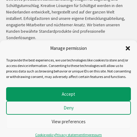
Schüttgutumschlag. Kreative Lösungen für Schüttgut werden in den
Niederlanden entwickelt, hergestellt und auf der ganzen Welt
installiert. Erfolgsfactoren sind unsere eigene Entwicklungsabteilung,
engagierte Mitarbeiter und nüchterner Ansatz. Wir bieten unseren
Kunden bewährte Standardprodukte únd professionelle
Sonderlösungen.
Manage permission
Kontakt:
+31 (0)50 3126 448
/
sales@jh.nl
To provide the best experiences, we use technologies like cookies to store and/or
access device information. Consenting to these technologies will allow us to
mehr lesen
process data such as browsing behavior or unique IDs on this site. Not consenting
or withdrawing consent, may adversely affect certain features and functions.
Uns folgen auf:
Accept
Deny
Copyright - Jansen&Heuning
Allgemeine Geschäftsbedingungen
View preferences
Cookiebeleid (EU)
Disclaimer
Cookie policy
Privacy statement
Impressum
Privacyverklaring (EU)