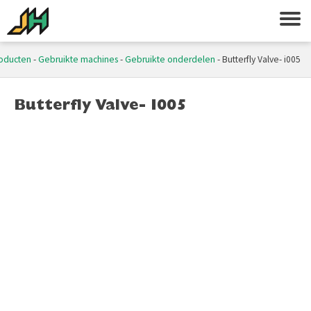
oducten
-
Gebruikte machines
-
Gebruikte onderdelen
-
Butterfly Valve- i005
Butterfly Valve- I005