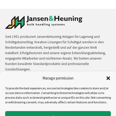
Seit 1901 produziert Jansen&Heuning Anlagen für Lagerung und
Schüttgutumschlag. Kreative Lösungen für Schüttgut werden in den
Niederlanden entwickelt, hergestellt und auf der ganzen Welt
installiert. Erfolgsfactoren sind unsere eigene Entwicklungsabteilung,
engagierte Mitarbeiter und nüchterner Ansatz. Wir bieten unseren
Kunden bewährte Standardprodukte únd professionelle
Sonderlösungen.
Manage permission
Kontakt:
+31 (0)50 3126 448
/
sales@jh.nl
To provide the best experiences, we use technologies like cookies to store and/or
mehr lesen
access device information. Consenting to these technologies will allow us to
process data such as browsing behavior or unique IDs on this site. Not consenting
or withdrawing consent, may adversely affect certain features and functions.
Uns folgen auf: