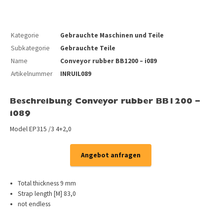
Kategorie
Gebrauchte Maschinen und Teile
Subkategorie
Gebrauchte Teile
Name
Conveyor rubber BB1200 – i089
Artikelnummer
INRUIL089
Beschreibung Conveyor rubber BB1200 –
i089
Model EP315 /3 4+2,0
Angebot anfragen
Total thickness 9 mm
Strap length [M] 83,0
not endless