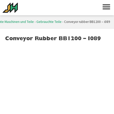
te Maschinen und Teile
-
Gebrauchte Teile
-
Conveyor rubber BB1200 – i089
Conveyor Rubber BB1200 – I089