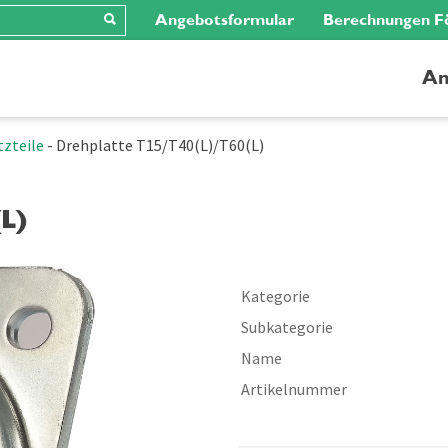
Angebotsformular
Berechnungen F
An
tzteile
-
Drehplatte T15/T40(L)/T60(L)
L)
Kategorie
Subkategorie
Name
Artikelnummer