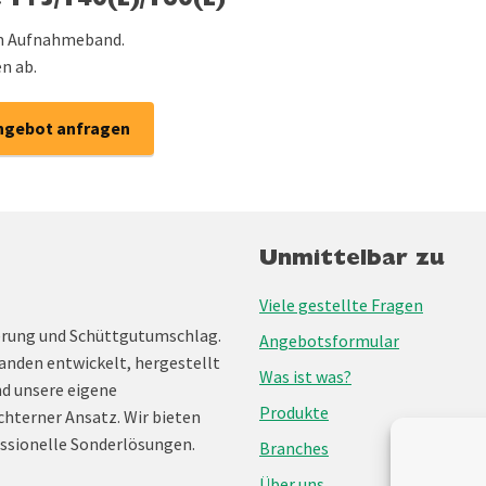
 T15/T40(L)/T60(L)
em Aufnahmeband.
n ab.
ngebot anfragen
Unmittelbar zu
Viele gestellte Fragen
erung und Schüttgutumschlag.
Angebotsformular
anden entwickelt, hergestellt
Was ist was?
nd unsere eigene
Produkte
chterner Ansatz. Wir bieten
ssionelle Sonderlösungen.
Branches
Über uns