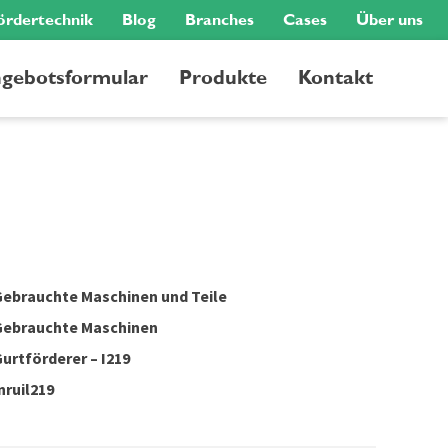
ördertechnik
Blog
Branches
Cases
Über uns
gebotsformular
Produkte
Kontakt
ebrauchte Maschinen und Teile
Gebrauchte Maschinen
urtförderer – I219
nruil219