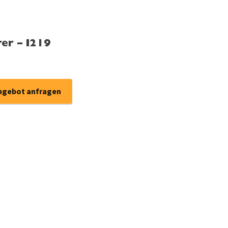
er – I219
ngebot anfragen