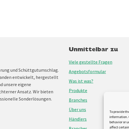
Unmittelbar zu
Viele gestellte Fragen
erung und Schüttgutumschlag.
Angebotsformular
anden entwickelt, hergestellt
Was ist was?
nd unsere eigene
Produkte
chterner Ansatz. Wir bieten
ssionelle Sonderlösungen.
Branches
Über uns
To provide th
information. 
Händlers
behavior or u
affect certai
Branches