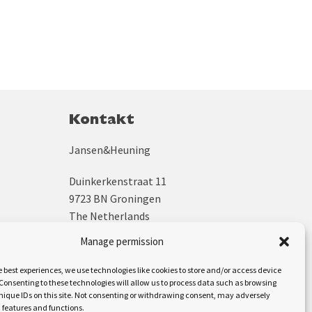
Kontakt
Jansen&Heuning
Duinkerkenstraat 11
9723 BN Groningen
The Netherlands
Manage permission
+31 (0)50 312 64 48
sales@jh.nl
e best experiences, we use technologies like cookies to store and/or access device
Consenting to these technologies will allow us to process data such as browsing
nique IDs on this site. Not consenting or withdrawing consent, may adversely
Uns folgen auf:
n features and functions.