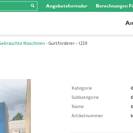
Angebotsformular
Berechnungen F
An
Gebrauchte Maschinen
-
Gurtförderer – I219
Kategorie
G
Subkategorie
Name
G
Artikelnummer
I