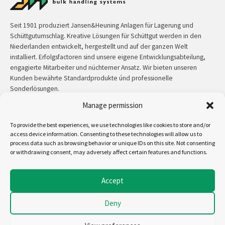
Seit 1901 produziert Jansen&Heuning Anlagen für Lagerung und
Schüttgutumschlag. Kreative Lösungen für Schüttgut werden in den
Niederlanden entwickelt, hergestellt und auf der ganzen Welt
installiert. Erfolgsfactoren sind unsere eigene Entwicklungsabteilung,
engagierte Mitarbeiter und nüchterner Ansatz. Wir bieten unseren
Kunden bewährte Standardprodukte únd professionelle
Sonderlösungen.
Manage permission
Kontakt:
+31 (0)50 3126 448
/
sales@jh.nl
To provide the best experiences, we use technologies like cookies to store and/or
access device information. Consenting to these technologies will allow us to
mehr lesen
process data such as browsing behavior or unique IDs on this site. Not consenting
or withdrawing consent, may adversely affect certain features and functions.
Uns folgen auf:
Accept
Deny
Copyright - Jansen&Heuning
Allgemeine Geschäftsbedingungen