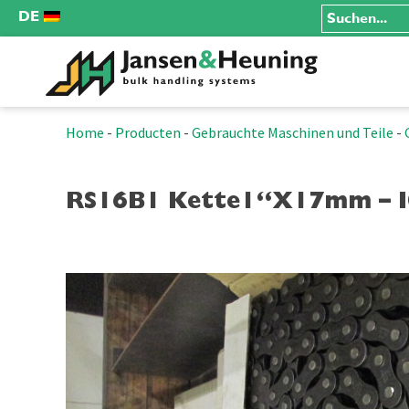
DE
Home
-
Producten
-
Gebrauchte Maschinen und Teile
-
RS16B1 Kette1“x17mm – I