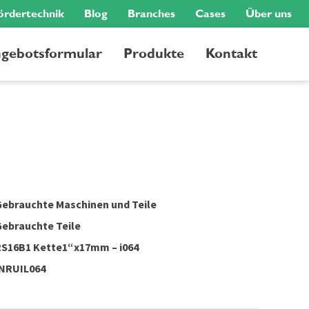
ördertechnik
Blog
Branches
Cases
Über uns
gebotsformular
Produkte
Kontakt
ebrauchte Maschinen und Teile
ebrauchte Teile
RS16B1 Kette1“x17mm – i064
INRUIL064