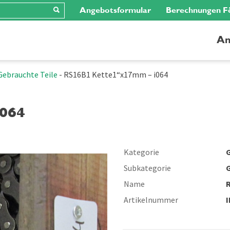
Angebotsformular
Berechnungen F
An
Gebrauchte Teile
-
RS16B1 Kette1“x17mm – i064
064
Kategorie
G
Subkategorie
G
Name
Artikelnummer