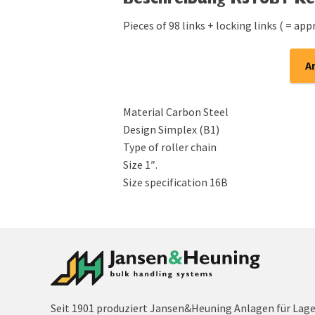
Beschreibung RS16B1 K
Pieces of 98 links + locking links ( = ap
A
Material Carbon Steel
Design Simplex (B1)
Type of roller chain
Size 1″.
Size specification 16B
Seit 1901 produziert Jansen&Heuning Anlagen für Lag