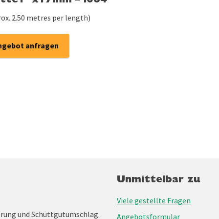
ette1“x17mm – i064
prox. 2.50 metres per length)
ngebot anfragen
Unmittelbar zu
Viele gestellte Fragen
erung und Schüttgutumschlag.
Angebotsformular