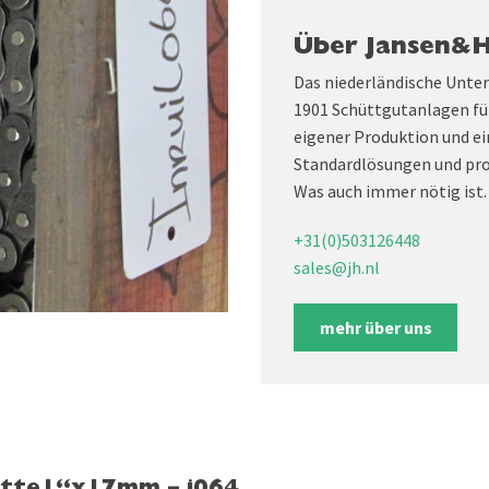
Über Jansen&
Das niederländische Unte
1901 Schüttgutanlagen fü
eigener Produktion und ei
Standardlösungen und pro
Was auch immer nötig ist.
+31(0)503126448
sales@jh.nl
mehr über uns