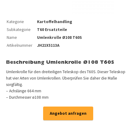
Kategorie
Kartoffelhandling
Subkategorie
T60 Ersatzteile
Name
Umlenkrolle Ø108 T60S
Artikelnummer
JH21X5113A
Beschreibung Umlenkrolle Ø108 T60S
Umlenkrolle für den dreiteiligen Teleskop des T60S. Dieser Teleskop
hat vier Arten von Umlenkrollen. Überprüfen Sie daher die Maße
sorgfältig.
– Achslänge 664 mm
– Durchmesser ø108 mm
Angebot anfragen