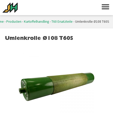
me
-
Producten
-
Kartoffelhandling
-
T60 Ersatzteile
-
Umlenkrolle Ø108 T60S
Umlenkrolle Ø108 T60S