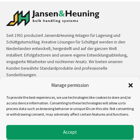
Seit 1901 produziert Jansen&Heuning Anlagen für Lagerung und
Schüttgutumschlag. Kreative Lösungen für Schüttgut werden in den
Niederlanden entwickelt, hergestellt und auf der ganzen Welt
installiert. Erfolgsfactoren sind unsere eigene Entwicklungsabteilung,
engagierte Mitarbeiter und nüchterner Ansatz. Wir bieten unseren
Kunden bewährte Standardprodukte únd professionelle
Sonderlösungen.
Manage permission
Kontakt:
+31 (0)50 3126 448
/
sales@jh.nl
To provide the best experiences, we use technologies like cookies to store and/or
access device information. Consenting to these technologies will allow us to
mehr lesen
process data such as browsing behavior or unique IDs on this site. Not consenting
or withdrawing consent, may adversely affect certain features and functions.
Uns folgen auf:
Accept