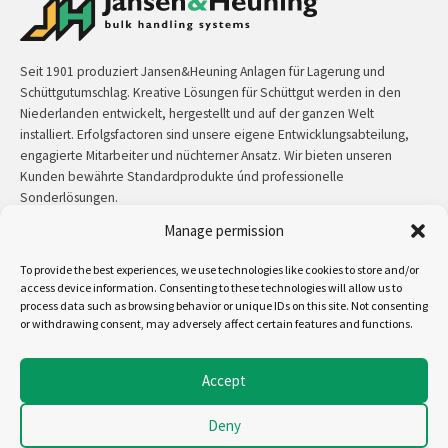
Seit 1901 produziert Jansen&Heuning Anlagen für Lagerung und
Schüttgutumschlag. Kreative Lösungen für Schüttgut werden in den
Niederlanden entwickelt, hergestellt und auf der ganzen Welt
installiert. Erfolgsfactoren sind unsere eigene Entwicklungsabteilung,
engagierte Mitarbeiter und nüchterner Ansatz. Wir bieten unseren
Kunden bewährte Standardprodukte únd professionelle
Sonderlösungen.
Manage permission
Kontakt:
+31 (0)50 3126 448
/
sales@jh.nl
To provide the best experiences, we use technologies like cookies to store and/or
access device information. Consenting to these technologies will allow us to
mehr lesen
process data such as browsing behavior or unique IDs on this site. Not consenting
or withdrawing consent, may adversely affect certain features and functions.
Uns folgen auf:
Accept
Deny
Copyright - Jansen&Heuning