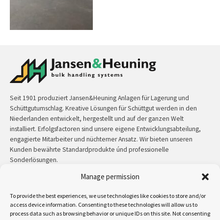
Seit 1901 produziert Jansen&Heuning Anlagen für Lagerung und
Schüttgutumschlag. Kreative Lösungen für Schüttgut werden in den
Niederlanden entwickelt, hergestellt und auf der ganzen Welt
installiert. Erfolgsfactoren sind unsere eigene Entwicklungsabteilung,
engagierte Mitarbeiter und nüchterner Ansatz. Wir bieten unseren
Kunden bewährte Standardprodukte únd professionelle
Sonderlösungen.
Manage permission
Kontakt:
+31 (0)50 3126 448
/
sales@jh.nl
To provide the best experiences, we use technologies like cookies to store and/or
access device information. Consenting to these technologies will allow us to
mehr lesen
process data such as browsing behavior or unique IDs on this site. Not consenting