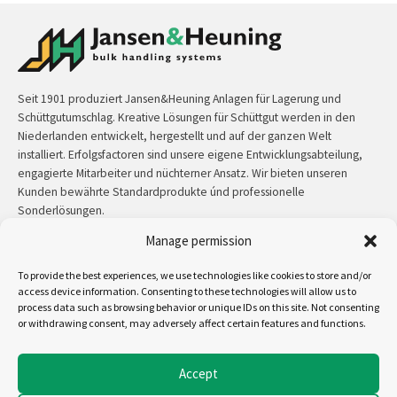
Seit 1901 produziert Jansen&Heuning Anlagen für Lagerung und
Schüttgutumschlag. Kreative Lösungen für Schüttgut werden in den
Niederlanden entwickelt, hergestellt und auf der ganzen Welt
installiert. Erfolgsfactoren sind unsere eigene Entwicklungsabteilung,
engagierte Mitarbeiter und nüchterner Ansatz. Wir bieten unseren
Kunden bewährte Standardprodukte únd professionelle
Sonderlösungen.
Manage permission
Kontakt:
+31 (0)50 3126 448
/
sales@jh.nl
To provide the best experiences, we use technologies like cookies to store and/or
mehr lesen
access device information. Consenting to these technologies will allow us to
process data such as browsing behavior or unique IDs on this site. Not consenting
or withdrawing consent, may adversely affect certain features and functions.
Uns folgen auf:
Accept