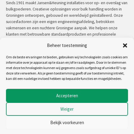
Sinds 1901 maakt Jansen&Heuning installaties voor op- en overslag van
bulkgoederen. Creatieve oplossingen voor bulk handling worden in
Groningen ontworpen, gebouwd en wereldwijd geïnstalleerd. Onze
succesfactoren zijn een eigen engineeringsafdeling, betrokken
vakmensen en een nuchtere Groningse aanpak. We helpen onze
klanten met betrouwbare standaardproducten en professionele
maatwerkoplossingen.
Beheer toestemming
Contact:
+31 (0)50 3126 448
/
sales@jh.nl
Om de beste ervaringen te bieden, gebruiken wij technologieën zoals cookies om
informatie over je apparaat op te slaan en/of te raadplegen. Door in te stemmen
met deze technologieën kunnen wij gegevens zoals surfgedrag of unieke ID's op
lees meer
deze site verwerken. Als je geen toestemming geeft of uw toestemming intrekt,
kan dit een nadelige invloed hebben op bepaalde functies en mogelijkheden.
Volg ons op:
Accepteren
Weiger
Copyright 2026 - Jansen&Heuning
Algemene voorwaarden
Bekijk voorkeuren
Disclaimer
Cookiebeleid