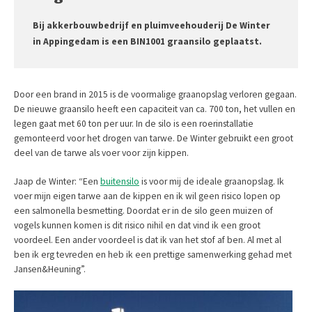
Bij akkerbouwbedrijf en pluimveehouderij De Winter
in Appingedam is een BIN1001 graansilo geplaatst.
Door een brand in 2015 is de voormalige graanopslag verloren gegaan.
De nieuwe graansilo heeft een capaciteit van ca. 700 ton, het vullen en
legen gaat met 60 ton per uur. In de silo is een roerinstallatie
gemonteerd voor het drogen van tarwe. De Winter gebruikt een groot
deel van de tarwe als voer voor zijn kippen.
Jaap de Winter:
“Een
buitensilo
is voor mij de ideale graanopslag. Ik
voer mijn eigen tarwe aan de kippen en ik wil geen risico lopen op
een salmonella besmetting. Doordat er in de silo geen muizen of
vogels kunnen komen is dit risico nihil en dat vind ik een groot
voordeel. Een ander voordeel is dat ik van het stof af ben.
Al met al
ben ik erg tevreden en heb ik een prettige samenwerking gehad met
Jansen&Heuning”.