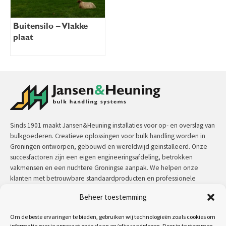
Buitensilo – Vlakke
plaat
Sinds 1901 maakt Jansen&Heuning installaties voor op- en overslag van
bulkgoederen. Creatieve oplossingen voor bulk handling worden in
Groningen ontworpen, gebouwd en wereldwijd geïnstalleerd. Onze
succesfactoren zijn een eigen engineeringsafdeling, betrokken
vakmensen en een nuchtere Groningse aanpak. We helpen onze
klanten met betrouwbare standaardproducten en professionele
maatwerkoplossingen.
Beheer toestemming
Contact:
+31 (0)50 3126 448
/
sales@jh.nl
Om de beste ervaringen te bieden, gebruiken wij technologieën zoals cookies om
informatie over je apparaat op te slaan en/of te raadplegen. Door in te stemmen