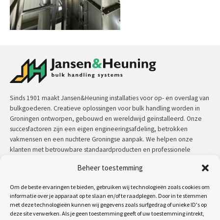
Sinds 1901 maakt Jansen&Heuning installaties voor op- en overslag van
bulkgoederen. Creatieve oplossingen voor bulk handling worden in
Groningen ontworpen, gebouwd en wereldwijd geïnstalleerd. Onze
succesfactoren zijn een eigen engineeringsafdeling, betrokken
vakmensen en een nuchtere Groningse aanpak. We helpen onze
klanten met betrouwbare standaardproducten en professionele
maatwerkoplossingen.
Beheer toestemming
Contact:
+31 (0)50 3126 448
/
sales@jh.nl
Om de beste ervaringen te bieden, gebruiken wij technologieën zoals cookies om
informatie over je apparaat op te slaan en/of te raadplegen. Door in te stemmen
met deze technologieën kunnen wij gegevens zoals surfgedrag of unieke ID's op
lees meer
deze site verwerken. Als je geen toestemming geeft of uw toestemming intrekt,