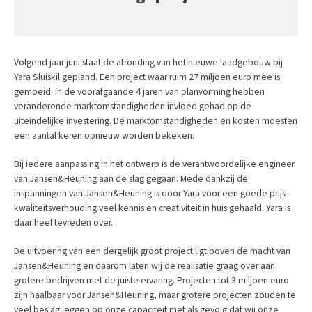
Volgend jaar juni staat de afronding van het nieuwe laadgebouw bij
Yara Sluiskil gepland. Een project waar ruim 27 miljoen euro mee is
gemoeid. In de voorafgaande 4 jaren van planvorming hebben
veranderende marktomstandigheden invloed gehad op de
uiteindelijke investering. De marktomstandigheden en kosten moesten
een aantal keren opnieuw worden bekeken.
Bij iedere aanpassing in het ontwerp is de verantwoordelijke engineer
van Jansen&Heuning aan de slag gegaan. Mede dankzij de
inspanningen van Jansen&Heuning is door Yara voor een goede prijs-
kwaliteitsverhouding veel kennis en creativiteit in huis gehaald. Yara is
daar heel tevreden over.
De uitvoering van een dergelijk groot project ligt boven de macht van
Jansen&Heuning en daarom laten wij de realisatie graag over aan
grotere bedrijven met de juiste ervaring. Projecten tot 3 miljoen euro
zijn haalbaar voor Jansen&Heuning, maar grotere projecten zouden te
veel beslag leggen op onze capaciteit met als gevolg dat wij onze