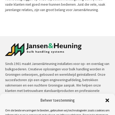
vaste klanten niet goed meer kunnen bedienen. Juist die vele, vaak
jarenlange relaties, zijn van groot belang voor Jansen&Heuning.
Sinds 1901 maakt Jansen&Heuning installaties voor op- en overslag van
bulkgoederen. Creatieve oplossingen voor bulk handling worden in
Groningen ontworpen, gebouwd en wereldwijd geïnstalleerd. Onze
succesfactoren zijn een eigen engineeringsafdeling, betrokken
vakmensen en een nuchtere Groningse aanpak. We helpen onze
klanten met betrouwbare standaardproducten en professionele
maatwerkoplossingen.
Beheer toestemming
Contact:
+31 (0)50 3126 448
/
sales@jh.nl
Om de beste ervaringen te bieden, gebruiken wij technologieën zoals cookies om
informatie over je apparaat op te slaan en/of te raadplegen. Door in te stemmen