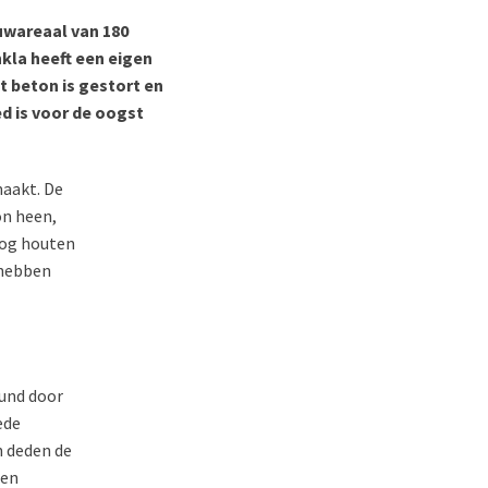
uwareaal van 180
kla heeft een eigen
 beton is gestort en
d is voor de oogst
maakt. De
on heen,
nog houten
 hebben
eund door
ede
 deden de
ren