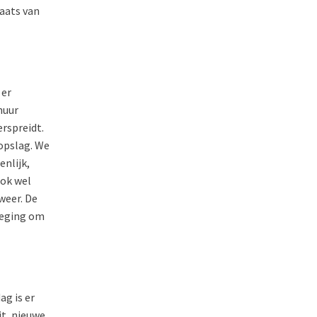
aats van
 er
huur
rspreidt.
opslag. We
enlijk,
ook wel
weer. De
rweging om
ag is er
it, nieuwe