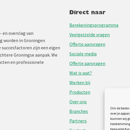
Direct naar
Berekeningsprogramma
- en overslag van
Veelgestelde vragen
ng worden in Groningen
Offerte aanvragen
 succesfactoren zijn een eigen
Sociale media
chtere Groningse aanpak. We
cten en professionele
Offerte aanvragen
Wat is wat?
Werken bij
Producten
Over ons
Om de beste e
Branches
over je appar
kunnen wij ge
Partners
toestemming 
bepaalde fun