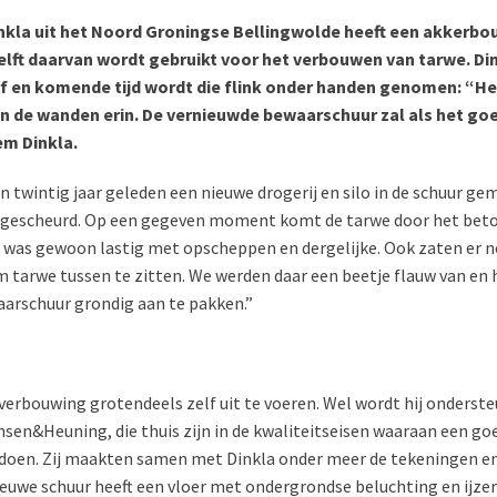
kla uit het Noord Groningse Bellingwolde heeft een akkerbo
elft daarvan wordt gebruikt voor het verbouwen van tarwe. Din
f en komende tijd wordt die flink onder handen genomen: “Het
an de wanden erin. De vernieuwde bewaarschuur zal als het goe
em Dinkla.
 twintig jaar geleden een nieuwe drogerij en silo in de schuur ge
k gescheurd. Op een gegeven moment komt de tarwe door het bet
at was gewoon lastig met opscheppen en dergelijke. Ook zaten er 
 tarwe tussen te zitten. We werden daar een beetje flauw van en
arschuur grondig aan te pakken.”
 verbouwing grotendeels zelf uit te voeren. Wel wordt hij onderst
sen&Heuning, die thuis zijn in de kwaliteitseisen waaraan een go
oen. Zij maakten samen met Dinkla onder meer de tekeningen en
euwe schuur heeft een vloer met ondergrondse beluchting en ijze