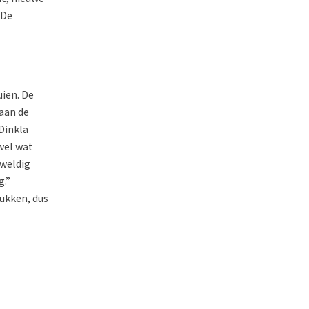
 De
uien. De
aan de
Dinkla
 wel wat
eweldig
g.”
tukken, dus