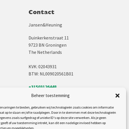
Contact
Jansen&Heuning
Duinkerkenstraat 11
9723 BN Groningen
The Netherlands
KVK: 02043931
BTW: NL009020561B01
+31503126448
sales@jh.nl
Beheer toestemming
Volg ons op:
rvaringen te bieden, gebruiken wij technologieën zoals cookies om informatie
aat op te slaan en/of te raadplegen. Door in te stemmen met deze technologieën
gevens zoals surfgedrag of unieke ID's op deze site verwerken. Als je geen
geeft of uw toestemming intrekt, kan dit een nadelige invloed hebben op
cties en mogelijkheden.