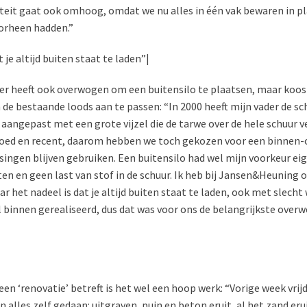
eit gaat ook omhoog, omdat we nu alles in één vak bewaren in pl
oorheen hadden.”
t je altijd buiten staat te laden”|
r heeft ook overwogen om een buitensilo te plaatsen, maar koos
 de bestaande loods aan te passen: “In 2000 heeft mijn vader de sc
angepast met een grote vijzel die de tarwe over de hele schuur ve
 goed en recent, daarom hebben we toch gekozen voor een binnen-
ingen blijven gebruiken. Een buitensilo had wel mijn voorkeur eig
ten en geen last van stof in de schuur. Ik heb bij Jansen&Heuning 
r het nadeel is dat je altijd buiten staat te laden, ook met slecht 
al binnen gerealiseerd, dus dat was voor ons de belangrijkste ove
en ‘renovatie’ betreft is het wel een hoop werk: “Vorige week vrijd
alles zelf gedaan: uitgraven, puin en beton eruit, al het zand eru