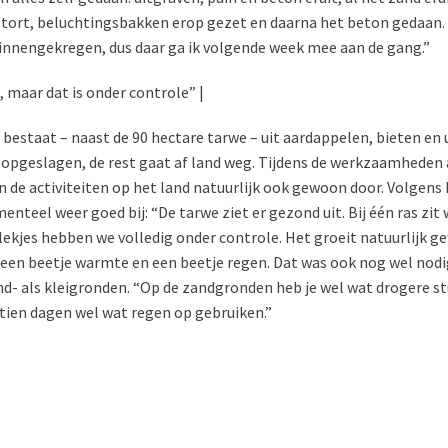
stort, beluchtingsbakken erop gezet en daarna het beton gedaan.
nnengekregen, dus daar ga ik volgende week mee aan de gang.”
t, maar dat is onder controle” |
bestaat – naast de 90 hectare tarwe – uit aardappelen, bieten en 
opgeslagen, de rest gaat af land weg. Tijdens de werkzaamheden 
de activiteiten op het land natuurlijk ook gewoon door. Volgens 
nteel weer goed bij: “De tarwe ziet er gezond uit. Bij één ras zit
lekjes hebben we volledig onder controle. Het groeit natuurlijk g
een beetje warmte en een beetje regen. Dat was ook nog wel nodi
nd- als kleigronden. “Op de zandgronden heb je wel wat drogere s
tien dagen wel wat regen op gebruiken.”