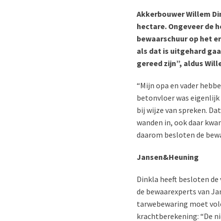
Akkerbouwer Willem Din
hectare. Ongeveer de h
bewaarschuur op het er
als dat is uitgehard ga
gereed zijn”, aldus Will
“Mijn opa en vader hebben
betonvloer was eigenlij
bij wijze van spreken. D
wanden in, ook daar kwam
daarom besloten de bewa
Jansen&Heuning
Dinkla heeft besloten de
de bewaarexperts van Jan
tarwebewaring moet vold
krachtberekening: “De ni