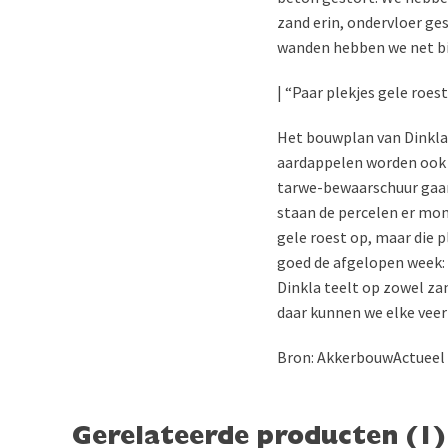
zand erin, ondervloer ge
wanden hebben we net bi
| “Paar plekjes gele roes
Het bouwplan van Dinkla 
aardappelen worden ook 
tarwe-bewaarschuur gaan 
staan de percelen er mome
gele roest op, maar die p
goed de afgelopen week: 
Dinkla teelt op zowel za
daar kunnen we elke veer
Bron: AkkerbouwActueel
Gerelateerde producten (1)