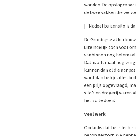
wanden. De opslagcapacit
de twee vakken die we v
| “Nadeel buitensilo is da
De Groningse akkerbouwe
uiteindelijk toch voor om
vanbinnen nog helemaal a
Dat is allemaal nog vrij
kunnen dan al die aanpass
want dan heb je alles bui
een prijs opgevraagd, maa
silo’s en drogerij waren 
het zo te doen.”
Veel werk
Ondanks dat het slechts e
beton gestort. We hebben 