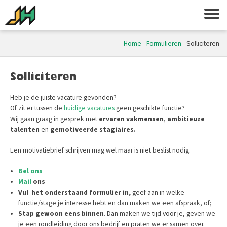
Home
-
Formulieren
-
Solliciteren
Solliciteren
Heb je de juiste vacature gevonden?
Of zit er tussen de
huidige vacatures
geen geschikte functie?
Wij gaan graag in gesprek met
ervaren vakmensen
,
ambitieuze
talenten
en
gemotiveerde stagiaires.
Een motivatiebrief schrijven mag wel maar is niet beslist nodig.
Bel ons
Mail
ons
Vul het onderstaand formulier in,
geef aan in welke
functie/stage je interesse hebt en dan maken we een afspraak, of;
Stap gewoon eens binnen
. Dan maken we tijd voor je, geven we
je een rondleiding door ons bedrijf en praten we er samen over.