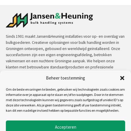
Sinds 1901 maakt Jansen&Heuning installaties voor op- en overslag van
bulkgoederen. Creatieve oplossingen voor bulk handling worden in
Groningen ontworpen, gebouwd en wereldwijd geïnstalleerd. Onze
succesfactoren zijn een eigen engineeringsafdeling, betrokken
vakmensen en een nuchtere Groningse aanpak. We helpen onze
klanten met betrouwbare standaardproducten en professionele
maatwerkoplossingen.
Beheer toestemming
Contact:
+31 (0)50 3126 448
/
sales@jh.nl
Om de beste ervaringen te bieden, gebruiken wij technologieën zoals cookies om
informatie over je apparaat op te slaan en/of te raadplegen. Door in te stemmen
met deze technologieën kunnen wij gegevens zoals surfgedrag of unieke ID's op
lees meer
deze site verwerken. Als je geen toestemming geeft of uw toestemming intrekt,
kan dit een nadelige invloed hebben op bepaalde functies en mogelijkheden.
Volg ons op:
Accepteren