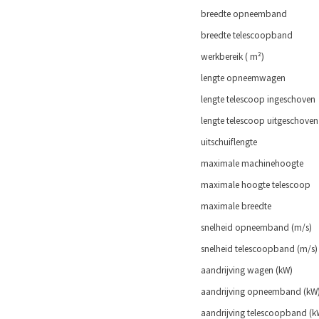
breedte opneemband
breedte telescoopband
werkbereik ( m²)
lengte opneemwagen
lengte telescoop ingeschoven
lengte telescoop uitgeschoven
uitschuiflengte
maximale machinehoogte
maximale hoogte telescoop
maximale breedte
snelheid opneemband (m/s)
snelheid telescoopband (m/s)
aandrijving wagen (kW)
aandrijving opneemband (kW
aandrijving telescoopband (k