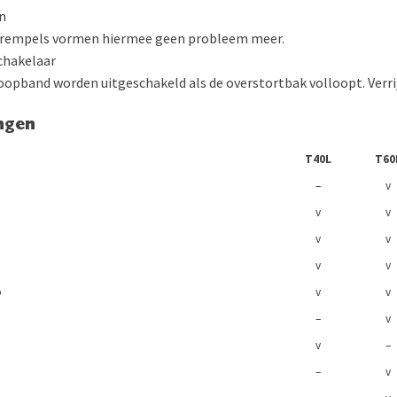
en
 drempels vormen hiermee geen probleem meer.
chakelaar
opband worden uitgeschakeld als de overstortbak volloopt. Verrijd
ngen
T40L
T60
–
v
v
v
v
v
v
v
p
v
v
–
v
v
–
–
v