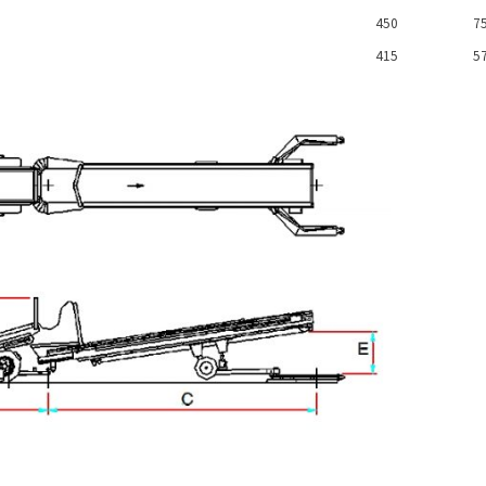
450
7
415
5