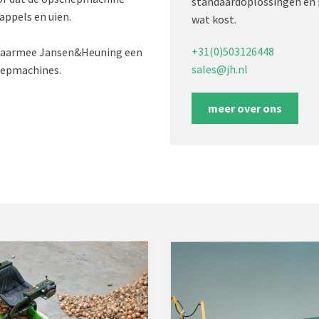
standaardoplossingen én 
appels en uien.
wat kost.
+31(0)503126448
 waarmee Jansen&Heuning een
sales@jh.nl
hepmachines.
meer over ons