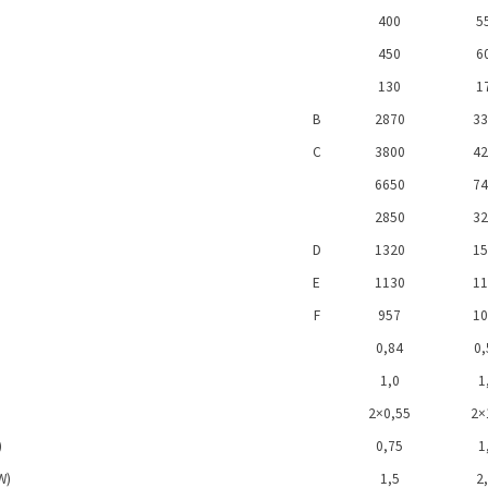
400
5
450
6
130
1
B
2870
33
C
3800
42
6650
74
2850
32
D
1320
15
E
1130
11
F
957
10
0,84
0,
1,0
1
2×0,55
2×
)
0,75
1
W)
1,5
2