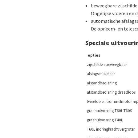
beweegbare zijschild
Ongelijke vloeren en
automatische afslags
De opneem- en telesco
Speciale uitvoeri
opties
zijschilden beweegbaar
afslagschakelaar
afstandbediening
afstandbediening draadloos
tweetoeren trommelmotor m
graanuitvoering T60L-T60S
graanuitvoering T40L
T60L indringkracht vergroter