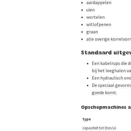
aardappelen
uien
wortelen
witlofpenen
graan
alle overige korrelvor
Standaard uitge
Een kabelrups die d
bij het leeghalen va
Een hydraulisch ond
De speciaal gevormd
goede komt.
Opschepmachines aa
type
capaciteit tot (ton/u)