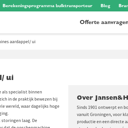
Berekeningsprogramma bulktransporteur
Blog
Bra
Offerte aanvrage
nes aardappel/ ui
/ ui
als specialist binnen
Over Jansen&
ch in de praktijk bewezen bij
le wereld, waar dagelijks hoge
Sinds 1901 ontwerpt en b
ging.
vanuit Groningen, voor kl
l storingen laag. De
productie en een directe 
oor dat de opschepmachine