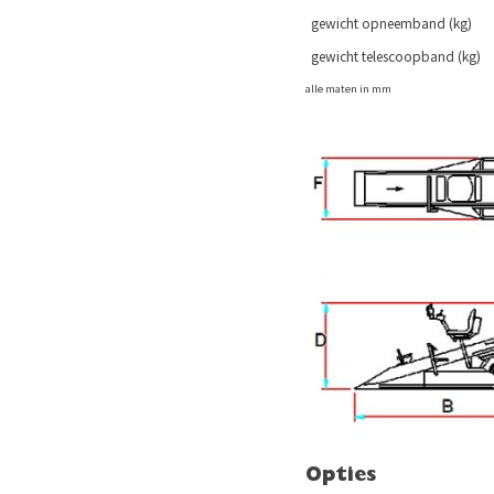
gewicht opneemband (kg)
gewicht telescoopband (kg)
alle maten in mm
Opties