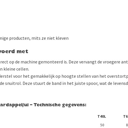
mige producten, mits ze niet kleven
voerd met
irect op de machine gemonteerd is. Deze vervangt de vroegere ante
n kleine cellen.
erstel voor het gemakkelijk op hoogte stellen van het overstort
e snuitrol. Deze stuurt de band in het juiste spoor, wat de levens
rdappel/ui – Technische gegevens:
T40L
T6
50
8