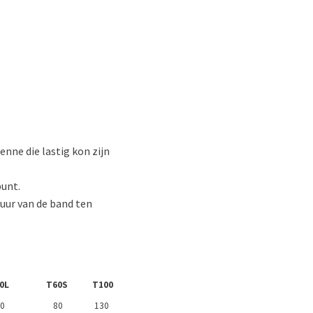
nne die lastig kon zijn
punt.
duur van de band ten
0L
T60S
T100
0
80
130