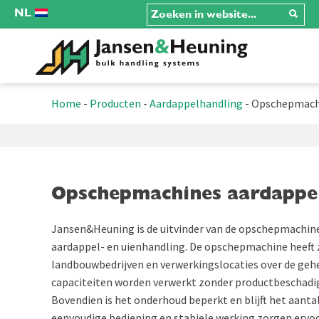
NL
Home
-
Producten
-
Aardappelhandling
-
Opschepmachi
Opschepmachines aardappel
Jansen&Heuning is de uitvinder van de opschepmachine 
aardappel- en uienhandling. De opschepmachine heeft zi
landbouwbedrijven en verwerkingslocaties over de gehe
capaciteiten worden verwerkt zonder productbeschadi
Bovendien is het onderhoud beperkt en blijft het aanta
eenvoudige bediening en stabiele werking zorgen erv