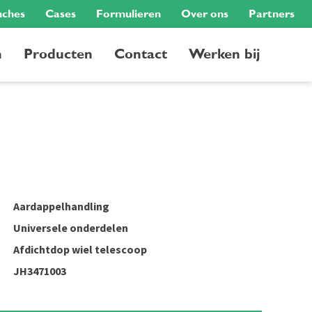
nches
Cases
Formulieren
Over ons
Partners
n
Producten
Contact
Werken bij
Aardappelhandling
Universele onderdelen
Afdichtdop wiel telescoop
JH3471003