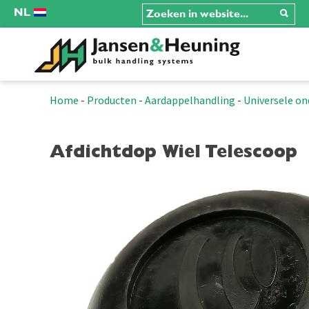
NL
Home
-
Producten
-
Aardappelhandling
-
Universele on
Afdichtdop Wiel Telescoop