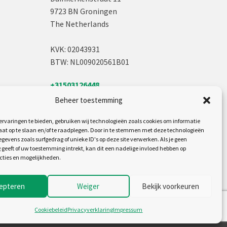
9723 BN Groningen
The Netherlands
KVK: 02043931
BTW: NL009020561B01
+31503126448
sales@jh.nl
Beheer toestemming
Volg ons op:
rvaringen te bieden, gebruiken wij technologieën zoals cookies om informatie
aat op te slaan en/of te raadplegen. Door in te stemmen met deze technologieën
gevens zoals surfgedrag of unieke ID's op deze site verwerken. Als je geen
geeft of uw toestemming intrekt, kan dit een nadelige invloed hebben op
cties en mogelijkheden.
epteren
Weiger
Bekijk voorkeuren
Cookiebeleid
Privacyverklaring
Impressum
rwaarden
Disclaimer
Cookiebeleid
Privacyverklaring