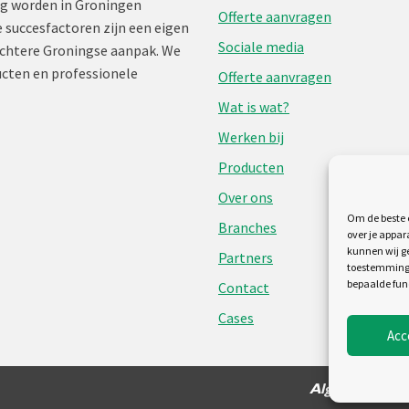
ng worden in Groningen
Offerte aanvragen
 succesfactoren zijn een eigen
Sociale media
chtere Groningse aanpak. We
cten en professionele
Offerte aanvragen
Wat is wat?
Werken bij
Producten
Over ons
Om de beste e
Branches
over je appar
kunnen wij ge
Partners
toestemming 
bepaalde fun
Contact
Cases
Acc
Algemene voo