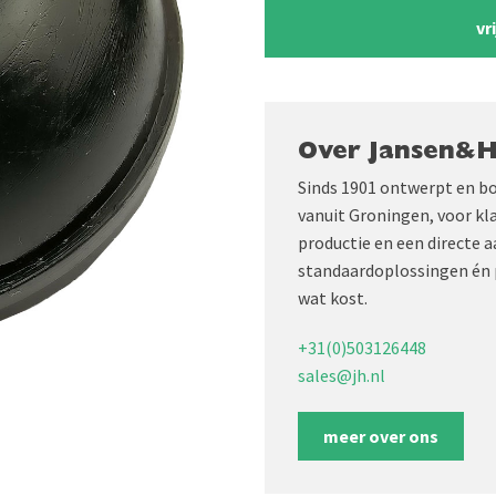
vr
Over Jansen&
Sinds 1901 ontwerpt en b
vanuit Groningen, voor kl
productie en een directe 
standaardoplossingen én 
wat kost.
+31(0)503126448
sales@jh.nl
meer over ons