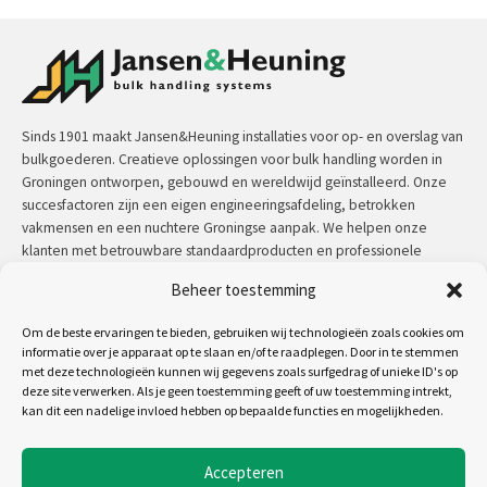
Sinds 1901 maakt Jansen&Heuning installaties voor op- en overslag van
bulkgoederen. Creatieve oplossingen voor bulk handling worden in
Groningen ontworpen, gebouwd en wereldwijd geïnstalleerd. Onze
succesfactoren zijn een eigen engineeringsafdeling, betrokken
vakmensen en een nuchtere Groningse aanpak. We helpen onze
klanten met betrouwbare standaardproducten en professionele
maatwerkoplossingen.
Beheer toestemming
Contact:
+31 (0)50 3126 448
/
sales@jh.nl
Om de beste ervaringen te bieden, gebruiken wij technologieën zoals cookies om
informatie over je apparaat op te slaan en/of te raadplegen. Door in te stemmen
met deze technologieën kunnen wij gegevens zoals surfgedrag of unieke ID's op
lees meer
deze site verwerken. Als je geen toestemming geeft of uw toestemming intrekt,
kan dit een nadelige invloed hebben op bepaalde functies en mogelijkheden.
Volg ons op:
Accepteren