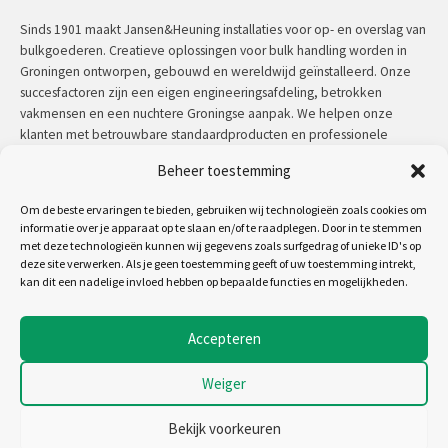
Sinds 1901 maakt Jansen&Heuning installaties voor op- en overslag van
bulkgoederen. Creatieve oplossingen voor bulk handling worden in
Groningen ontworpen, gebouwd en wereldwijd geïnstalleerd. Onze
succesfactoren zijn een eigen engineeringsafdeling, betrokken
vakmensen en een nuchtere Groningse aanpak. We helpen onze
klanten met betrouwbare standaardproducten en professionele
maatwerkoplossingen.
Beheer toestemming
Contact:
+31 (0)50 3126 448
/
sales@jh.nl
Om de beste ervaringen te bieden, gebruiken wij technologieën zoals cookies om
informatie over je apparaat op te slaan en/of te raadplegen. Door in te stemmen
met deze technologieën kunnen wij gegevens zoals surfgedrag of unieke ID's op
lees meer
deze site verwerken. Als je geen toestemming geeft of uw toestemming intrekt,
kan dit een nadelige invloed hebben op bepaalde functies en mogelijkheden.
Volg ons op:
Accepteren
Weiger
Copyright 2026 - Jansen&Heuning
Algemene voorwaarden
Bekijk voorkeuren
Disclaimer