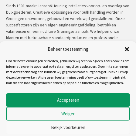
Sinds 1901 maakt Jansen&Heuning installaties voor op- en overslag van
bulkgoederen. Creatieve oplossingen voor bulk handling worden in
Groningen ontworpen, gebouwd en wereldwijd geïnstalleerd. Onze
succesfactoren zijn een eigen engineeringsafdeling, betrokken
vakmensen en een nuchtere Groningse aanpak. We helpen onze
klanten met betrouwbare standaardproducten en professionele
maatwerkoplossingen.
Beheer toestemming
Contact:
+31 (0)50 3126 448
/
sales@jh.nl
Om de beste ervaringen te bieden, gebruiken wij technologieën zoals cookies om
informatie over je apparaat op te slaan en/of te raadplegen. Door in te stemmen
lees meer
met deze technologieën kunnen wij gegevens zoals surfgedrag of unieke ID's op
deze site verwerken. Als je geen toestemming geeft of uw toestemming intrekt,
kan dit een nadelige invloed hebben op bepaalde functies en mogelijkheden.
Volg ons op:
Accepteren
Weiger
Copyright 2026 - Jansen&Heuning
Algemene voorwaarden
Bekijk voorkeuren
Disclaimer
Cookiebeleid