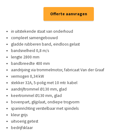
Offerte aanvragen
in uitstekende staat van onderhoud
compleet samengebouwd
gladde rubberen band, eindloos gelast
bandsnelheid 0,8 m/s
lengte 2800 mm
bandbreedte 400 mm
aandrijving via trommelmotor, fabricaat Van der Graaf
vermogen 0,34 kW
stekker 32A, 5-polig met 10 mtr. kabel
aandrijftrommel Ø130 mm, glad
keertrommel Ø130 mm, glad
bovenpart, glijplaat, ondiepe trogvorm
spaninrichting verstelbaar met spindels
kleur grijs
uitvoerig getest
bedrijfsklaar