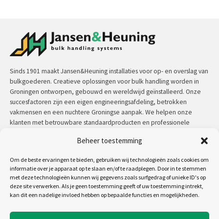
Sinds 1901 maakt Jansen&Heuning installaties voor op- en overslag van
bulkgoederen. Creatieve oplossingen voor bulk handling worden in
Groningen ontworpen, gebouwd en wereldwijd geïnstalleerd. Onze
succesfactoren zijn een eigen engineeringsafdeling, betrokken
vakmensen en een nuchtere Groningse aanpak. We helpen onze
klanten met betrouwbare standaardproducten en professionele
maatwerkoplossingen.
Beheer toestemming
Contact:
+31 (0)50 3126 448
/
sales@jh.nl
Om de beste ervaringen te bieden, gebruiken wij technologieën zoals cookies om
informatie over je apparaat op te slaan en/of te raadplegen. Door in te stemmen
lees meer
met deze technologieën kunnen wij gegevens zoals surfgedrag of unieke ID's op
deze site verwerken. Als je geen toestemming geeft of uw toestemming intrekt,
kan dit een nadelige invloed hebben op bepaalde functies en mogelijkheden.
Volg ons op: