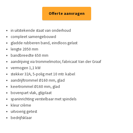
Offerte aanvragen
in uitstekende staat van onderhoud
compleet samengebouwd
gladde rubberen band, eindloos gelast
lengte 2050 mm
bandbreedte 650 mm
aandrijving via trommelmotor, fabricaat Van der Graaf
vermogen 1,1 kW
stekker 32A, 5-polig met 10 mtr. kabel
aandrijftrommel Ø160 mm, glad
keertrommel Ø160 mm, glad
bovenpart vlak, glijplaat
spaninrichting verstelbaar met spindels
kleur crème
uitvoerig getest
bedrijfsklaar