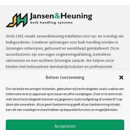
Sinds 1901 maakt Jansen&Heuning installaties voor op- en overslag van
bulkgoederen. Creatieve oplossingen voor bulk handling worden in
Groningen ontworpen, gebouwd en wereldwijd geïnstalleerd. Onze
succesfactoren zijn een eigen engineeringsafdeling, betrokken
vakmensen en een nuchtere Groningse aanpak. We helpen onze
klanten met betrouwbare standaardproducten en professionele
maatwerkoplossingen.
Beheer toestemming
Contact:
+31 (0)50 3126 448
/
sales@jh.nl
Om de beste ervaringen te bieden, gebruiken wij technologieën zoals cookies om
informatie over je apparaat op te slaan en/of te raadplegen. Door in te stemmen
lees meer
met deze technologieën kunnen wij gegevens zoals surfgedrag of unieke ID's op
deze site verwerken. Als je geen toestemming geeft of uw toestemming intrekt,
kan dit een nadelige invloed hebben op bepaalde functies en mogelijkheden.
Volg ons op:
Accepteren