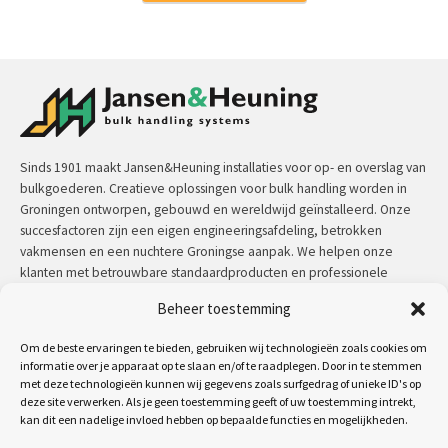
Sinds 1901 maakt Jansen&Heuning installaties voor op- en overslag van
bulkgoederen. Creatieve oplossingen voor bulk handling worden in
Groningen ontworpen, gebouwd en wereldwijd geïnstalleerd. Onze
succesfactoren zijn een eigen engineeringsafdeling, betrokken
vakmensen en een nuchtere Groningse aanpak. We helpen onze
klanten met betrouwbare standaardproducten en professionele
maatwerkoplossingen.
Beheer toestemming
Contact:
+31 (0)50 3126 448
/
sales@jh.nl
Om de beste ervaringen te bieden, gebruiken wij technologieën zoals cookies om
informatie over je apparaat op te slaan en/of te raadplegen. Door in te stemmen
met deze technologieën kunnen wij gegevens zoals surfgedrag of unieke ID's op
lees meer
deze site verwerken. Als je geen toestemming geeft of uw toestemming intrekt,
kan dit een nadelige invloed hebben op bepaalde functies en mogelijkheden.