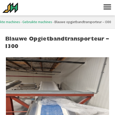
ikte machines
-
Gebruikte machines
-
Blauwe opgietbandtransporteur – I300
Blauwe Opgietbandtransporteur –
I300