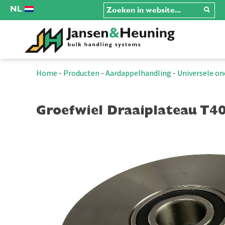
NL
Home
-
Producten
-
Aardappelhandling
-
Universele on
Groefwiel Draaiplateau T4