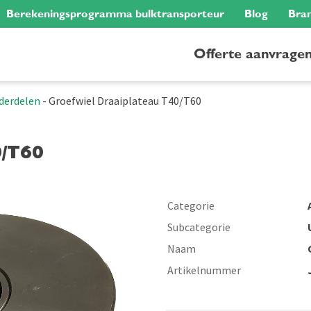
Berekeningsprogramma bulktransporteur
Blog
Bra
Offerte aanvrage
derdelen
-
Groefwiel Draaiplateau T40/T60
0/T60
Categorie
Subcategorie
Naam
Artikelnummer