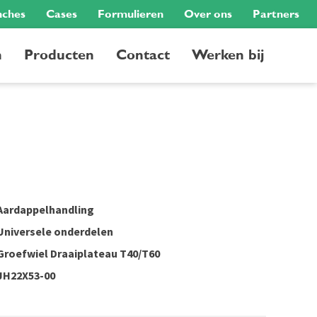
nches
Cases
Formulieren
Over ons
Partners
n
Producten
Contact
Werken bij
Aardappelhandling
Universele onderdelen
Groefwiel Draaiplateau T40/T60
JH22X53-00