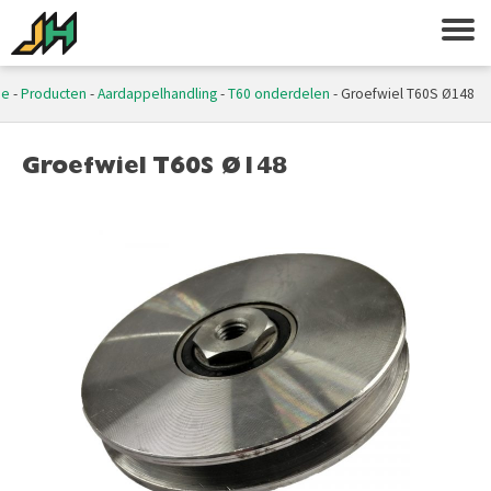
me
-
Producten
-
Aardappelhandling
-
T60 onderdelen
-
Groefwiel T60S Ø148
Groefwiel T60S Ø148