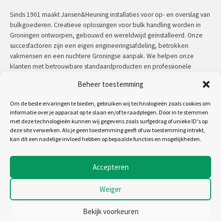
Sinds 1901 maakt Jansen&Heuning installaties voor op- en overslag van
bulkgoederen. Creatieve oplossingen voor bulk handling worden in
Groningen ontworpen, gebouwd en wereldwijd geïnstalleerd. Onze
succesfactoren zijn een eigen engineeringsafdeling, betrokken
vakmensen en een nuchtere Groningse aanpak. We helpen onze
klanten met betrouwbare standaardproducten en professionele
maatwerkoplossingen.
Beheer toestemming
Contact:
+31 (0)50 3126 448
/
sales@jh.nl
Om de beste ervaringen te bieden, gebruiken wij technologieën zoals cookies om
informatie over je apparaat op te slaan en/of te raadplegen. Door in te stemmen
met deze technologieën kunnen wij gegevens zoals surfgedrag of unieke ID's op
lees meer
deze site verwerken. Als je geen toestemming geeft of uw toestemming intrekt,
kan dit een nadelige invloed hebben op bepaalde functies en mogelijkheden.
Volg ons op:
Accepteren
Weiger
Copyright 2026 - Jansen&Heuning
Algemene voorwaarden
Bekijk voorkeuren
Disclaimer