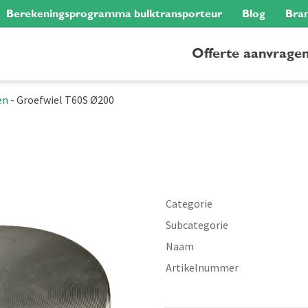
Berekeningsprogramma bulktransporteur
Blog
Bra
Offerte aanvrage
en
-
Groefwiel T60S Ø200
Categorie
Subcategorie
Naam
Artikelnummer