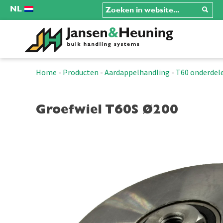
NL
Home
-
Producten
-
Aardappelhandling
-
T60 onderdel
Groefwiel T60S Ø200