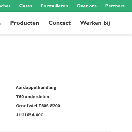
nches
Cases
Formulieren
Over ons
Partners
n
Producten
Contact
Werken bij
Aardappelhandling
T60 onderdelen
Groefwiel T60S Ø200
JH21X54-00C