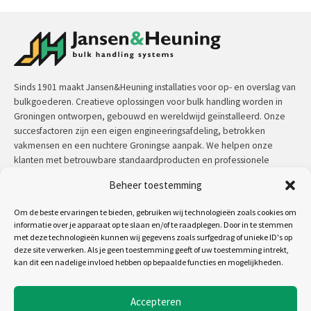
Sinds 1901 maakt Jansen&Heuning installaties voor op- en overslag van
bulkgoederen. Creatieve oplossingen voor bulk handling worden in
Groningen ontworpen, gebouwd en wereldwijd geïnstalleerd. Onze
succesfactoren zijn een eigen engineeringsafdeling, betrokken
vakmensen en een nuchtere Groningse aanpak. We helpen onze
klanten met betrouwbare standaardproducten en professionele
maatwerkoplossingen.
Beheer toestemming
Contact:
+31 (0)50 3126 448
/
sales@jh.nl
Om de beste ervaringen te bieden, gebruiken wij technologieën zoals cookies om
informatie over je apparaat op te slaan en/of te raadplegen. Door in te stemmen
met deze technologieën kunnen wij gegevens zoals surfgedrag of unieke ID's op
lees meer
deze site verwerken. Als je geen toestemming geeft of uw toestemming intrekt,
kan dit een nadelige invloed hebben op bepaalde functies en mogelijkheden.
Volg ons op:
Accepteren