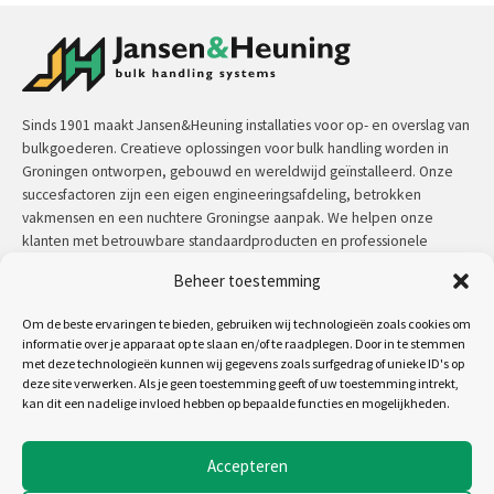
Sinds 1901 maakt Jansen&Heuning installaties voor op- en overslag van
bulkgoederen. Creatieve oplossingen voor bulk handling worden in
Groningen ontworpen, gebouwd en wereldwijd geïnstalleerd. Onze
succesfactoren zijn een eigen engineeringsafdeling, betrokken
vakmensen en een nuchtere Groningse aanpak. We helpen onze
klanten met betrouwbare standaardproducten en professionele
maatwerkoplossingen.
Beheer toestemming
Contact:
+31 (0)50 3126 448
/
sales@jh.nl
Om de beste ervaringen te bieden, gebruiken wij technologieën zoals cookies om
informatie over je apparaat op te slaan en/of te raadplegen. Door in te stemmen
met deze technologieën kunnen wij gegevens zoals surfgedrag of unieke ID's op
lees meer
deze site verwerken. Als je geen toestemming geeft of uw toestemming intrekt,
kan dit een nadelige invloed hebben op bepaalde functies en mogelijkheden.
Volg ons op:
Accepteren