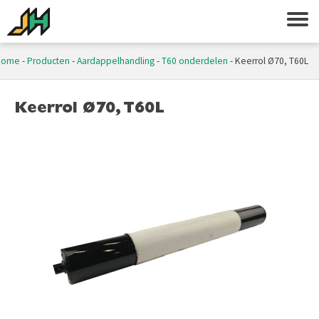
Home
-
Producten
-
Aardappelhandling
-
T60 onderdelen
-
Keerrol Ø70, T60L
Keerrol Ø70, T60L