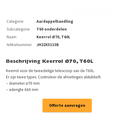
Categorie
Aardappelhandling
Subcategorie
T60 onderdelen
Naam
Keerrol Ø70, T60L
Artikelnummer
JH22X5113B
Beschrijving Keerrol Ø70, T60L
Keerrol voor de tweedelige telescoop van de T60L.
Er zijn twee types. Controleer de afmetingen alstublieft.
– diameter ø70 mm
– aslengte 660 mm
Offerte aanvragen