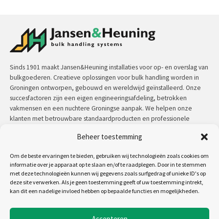
Sinds 1901 maakt Jansen&Heuning installaties voor op- en overslag van
bulkgoederen. Creatieve oplossingen voor bulk handling worden in
Groningen ontworpen, gebouwd en wereldwijd geïnstalleerd. Onze
succesfactoren zijn een eigen engineeringsafdeling, betrokken
vakmensen en een nuchtere Groningse aanpak. We helpen onze
klanten met betrouwbare standaardproducten en professionele
maatwerkoplossingen.
Beheer toestemming
Contact:
+31 (0)50 3126 448
/
sales@jh.nl
Om de beste ervaringen te bieden, gebruiken wij technologieën zoals cookies om
informatie over je apparaat op te slaan en/of te raadplegen. Door in te stemmen
lees meer
met deze technologieën kunnen wij gegevens zoals surfgedrag of unieke ID's op
deze site verwerken. Als je geen toestemming geeft of uw toestemming intrekt,
kan dit een nadelige invloed hebben op bepaalde functies en mogelijkheden.
Volg ons op:
Accepteren