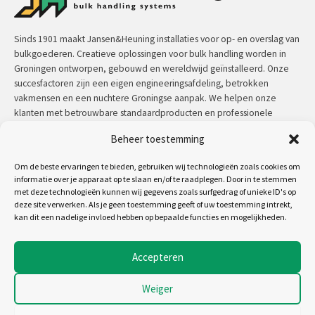
Sinds 1901 maakt Jansen&Heuning installaties voor op- en overslag van
bulkgoederen. Creatieve oplossingen voor bulk handling worden in
Groningen ontworpen, gebouwd en wereldwijd geïnstalleerd. Onze
succesfactoren zijn een eigen engineeringsafdeling, betrokken
vakmensen en een nuchtere Groningse aanpak. We helpen onze
klanten met betrouwbare standaardproducten en professionele
maatwerkoplossingen.
Beheer toestemming
Contact:
+31 (0)50 3126 448
/
sales@jh.nl
Om de beste ervaringen te bieden, gebruiken wij technologieën zoals cookies om
informatie over je apparaat op te slaan en/of te raadplegen. Door in te stemmen
met deze technologieën kunnen wij gegevens zoals surfgedrag of unieke ID's op
lees meer
deze site verwerken. Als je geen toestemming geeft of uw toestemming intrekt,
kan dit een nadelige invloed hebben op bepaalde functies en mogelijkheden.
Volg ons op:
Accepteren
Weiger
Copyright 2026 - Jansen&Heuning
Algemene voorwaarden