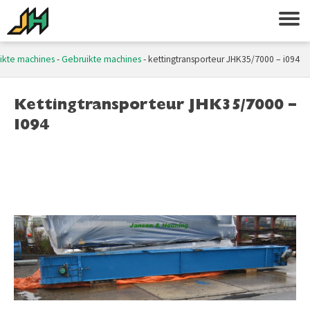
ikte machines
-
Gebruikte machines
-
kettingtransporteur JHK35/7000 – i094
Kettingtransporteur JHK35/7000 –
I094