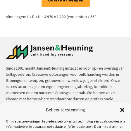
Offerte aanvragen
Afmetingen: L x B x H = 4.970 x 1.200 (excl.motor) x 550
Sinds 1901 maakt Jansen&Heuning installaties voor op- en overslag van
bulkgoederen. Creatieve oplossingen voor bulk handling worden in
Groningen ontworpen, gebouwd en wereldwijd geïnstalleerd. Onze
succesfactoren zijn een eigen engineeringsafdeling, betrokken
vakmensen en een nuchtere Groningse aanpak. We helpen onze
klanten met betrouwbare standaardproducten en professionele
maatwerkoplossingen.
Beheer toestemming
Contact:
+31 (0)50 3126 448
/
sales@jh.nl
Om de beste ervaringen te bieden, gebruiken wij technologieën zoals cookies om
informatie over je apparaat op te slaan en/of te raadplegen. Door in te stemmen