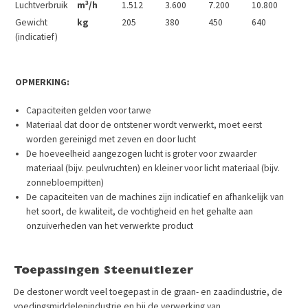
Luchtverbruik
m³/h
1.512
3.600
7.200
10.800
Gewicht
kg
205
380
450
640
(indicatief)
OPMERKING:
Capaciteiten gelden voor tarwe
Materiaal dat door de ontstener wordt verwerkt, moet eerst
worden gereinigd met zeven en door lucht
De hoeveelheid aangezogen lucht is groter voor zwaarder
materiaal (bijv. peulvruchten) en kleiner voor licht materiaal (bijv.
zonnebloempitten)
De capaciteiten van de machines zijn indicatief en afhankelijk van
het soort, de kwaliteit, de vochtigheid en het gehalte aan
onzuiverheden van het verwerkte product
Toepassingen Steenuitlezer
De destoner wordt veel toegepast in de graan- en zaadindustrie, de
voedingsmiddelenindustrie en bij de verwerking van