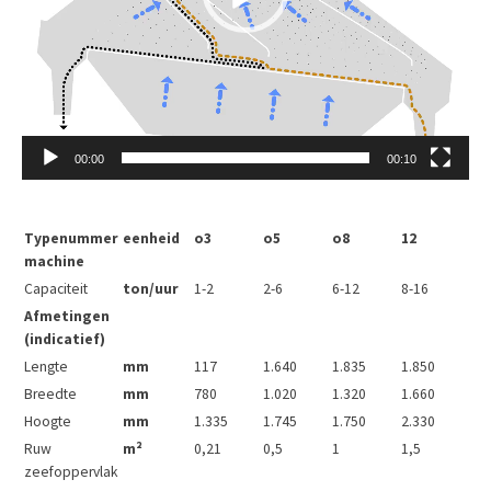
00:00
00:10
Typenummer
eenheid
o3
o5
o8
12
machine
Capaciteit
ton/uur
1-2
2-6
6-12
8-16
Afmetingen
(indicatief)
Lengte
mm
117
1.640
1.835
1.850
Breedte
mm
780
1.020
1.320
1.660
Hoogte
mm
1.335
1.745
1.750
2.330
Ruw
m²
0,21
0,5
1
1,5
zeefoppervlak