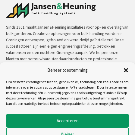
Sinds 1901 maakt Jansen&Heuning installaties voor op- en overslag van
bulkgoederen. Creatieve oplossingen voor bulk handling worden in
Groningen ontworpen, gebouwd en wereldwijd geïnstalleerd. Onze
succesfactoren zijn een eigen engineeringsafdeling, betrokken
vakmensen en een nuchtere Groningse aanpak. We helpen onze
klanten met betrouwbare standaardproducten en professionele
maatwerkoplossingen.
Beheer toestemming
Contact:
+31 (0)50 3126 448
/
sales@jh.nl
Om de beste ervaringen te bieden, gebruiken wij technologieën zoals cookies om
informatie over je apparaat op te slaan en/of te raadplegen. Door in te stemmen
met deze technologieën kunnen wij gegevens zoals surfgedrag of unieke ID's op
lees meer
deze site verwerken. Als je geen toestemming geeft of uw toestemming intrekt,
kan dit een nadelige invloed hebben op bepaalde functies en mogelijkheden.
Volg ons op:
Accepteren
Weiger