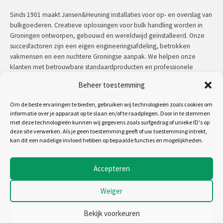
Sinds 1901 maakt Jansen&Heuning installaties voor op- en overslag van
bulkgoederen. Creatieve oplossingen voor bulk handling worden in
Groningen ontworpen, gebouwd en wereldwijd geïnstalleerd. Onze
succesfactoren zijn een eigen engineeringsafdeling, betrokken
vakmensen en een nuchtere Groningse aanpak. We helpen onze
klanten met betrouwbare standaardproducten en professionele
maatwerkoplossingen.
Beheer toestemming
Contact:
+31 (0)50 3126 448
/
sales@jh.nl
Om de beste ervaringen te bieden, gebruiken wij technologieën zoals cookies om
informatie over je apparaat op te slaan en/of te raadplegen. Door in te stemmen
met deze technologieën kunnen wij gegevens zoals surfgedrag of unieke ID's op
lees meer
deze site verwerken. Als je geen toestemming geeft of uw toestemming intrekt,
kan dit een nadelige invloed hebben op bepaalde functies en mogelijkheden.
Volg ons op:
Accepteren
Weiger
Copyright 2026 - Jansen&Heuning
Algemene voorwaarden
Bekijk voorkeuren
Disclaimer