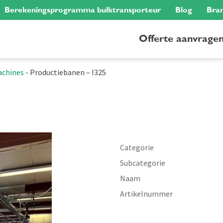
Berekeningsprogramma bulktransporteur
Blog
Bra
Offerte aanvrage
achines
-
Productiebanen – I325
Categorie
Subcategorie
Naam
Artikelnummer