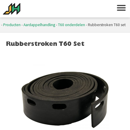
e
-
Producten
-
Aardappelhandling
-
T60 onderdelen
-
Rubberstroken T60 set
Rubberstroken T60 Set