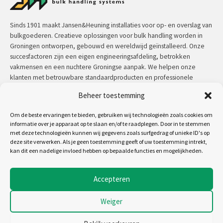
Sinds 1901 maakt Jansen&Heuning installaties voor op- en overslag van
bulkgoederen. Creatieve oplossingen voor bulk handling worden in
Groningen ontworpen, gebouwd en wereldwijd geïnstalleerd. Onze
succesfactoren zijn een eigen engineeringsafdeling, betrokken
vakmensen en een nuchtere Groningse aanpak. We helpen onze
klanten met betrouwbare standaardproducten en professionele
maatwerkoplossingen.
Beheer toestemming
Contact:
+31 (0)50 3126 448
/
sales@jh.nl
Om de beste ervaringen te bieden, gebruiken wij technologieën zoals cookies om
informatie over je apparaat op te slaan en/of te raadplegen. Door in te stemmen
met deze technologieën kunnen wij gegevens zoals surfgedrag of unieke ID's op
lees meer
deze site verwerken. Als je geen toestemming geeft of uw toestemming intrekt,
kan dit een nadelige invloed hebben op bepaalde functies en mogelijkheden.
Volg ons op:
Accepteren
Weiger
Copyright 2026 - Jansen&Heuning
Algemene voorwaarden