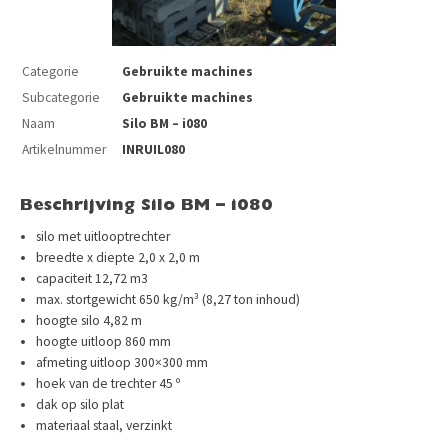
Categorie
Gebruikte machines
Subcategorie
Gebruikte machines
Naam
Silo BM – i080
Artikelnummer
INRUIL080
Beschrijving Silo BM – i080
silo met uitlooptrechter
breedte x diepte 2,0 x 2,0 m
capaciteit 12,72 m3
max. stortgewicht 650 kg/m³ (8,27 ton inhoud)
hoogte silo 4,82 m
hoogte uitloop 860 mm
afmeting uitloop 300×300 mm
hoek van de trechter 45 º
dak op silo plat
materiaal staal, verzinkt