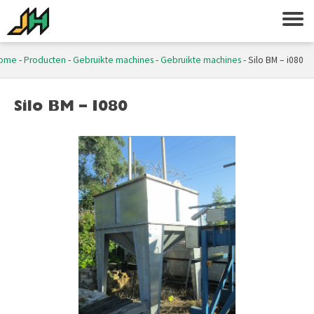
ome
-
Producten
-
Gebruikte machines
-
Gebruikte machines
-
Silo BM – i080
Silo BM – I080