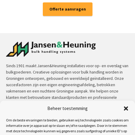
Offerte aanvragen
Sinds 1901 maakt Jansen&Heuning installaties voor op- en overslag van
bulkgoederen. Creatieve oplossingen voor bulk handling worden in
Groningen ontworpen, gebouwd en wereldwijd geïnstalleerd. Onze
succesfactoren zijn een eigen engineeringsafdeling, betrokken
vakmensen en een nuchtere Groningse aanpak. We helpen onze
klanten met betrouwbare standaardproducten en professionele
maatwerkoplossingen.
Beheer toestemming
Contact:
+31 (0)50 3126 448
/
sales@jh.nl
Om de beste ervaringen te bieden, gebruiken wij technologieën zoals cookies om
informatie over je apparaat op te slaan en/of te raadplegen. Door in te stemmen
met deze technologieën kunnen wij gegevens zoals surfgedrag of unieke ID's op
lees meer