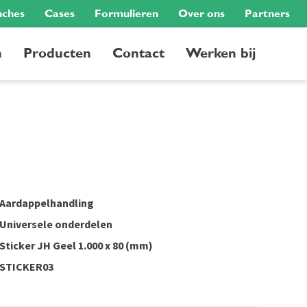
nches
Cases
Formulieren
Over ons
Partners
n
Producten
Contact
Werken bij
Aardappelhandling
Universele onderdelen
Sticker JH Geel 1.000 x 80 (mm)
STICKER03