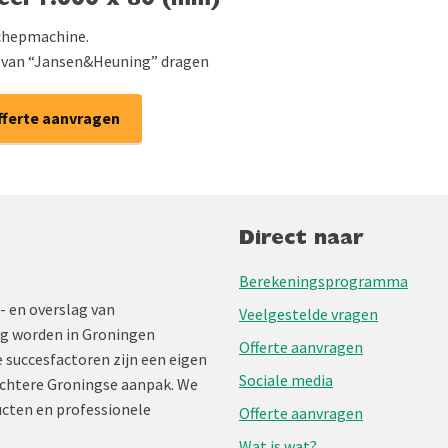
Geel 1.000 x 80 (mm)
schepmachine.
 van “Jansen&Heuning” dragen
fferte aanvragen
Direct naar
Berekeningsprogramma
- en overslag van
Veelgestelde vragen
ng worden in Groningen
Offerte aanvragen
 succesfactoren zijn een eigen
Sociale media
chtere Groningse aanpak. We
cten en professionele
Offerte aanvragen
Wat is wat?