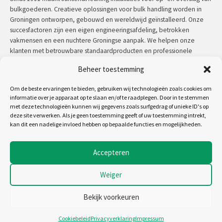
bulkgoederen. Creatieve oplossingen voor bulk handling worden in
Groningen ontworpen, gebouwd en wereldwijd geïnstalleerd. Onze
succesfactoren zijn een eigen engineeringsafdeling, betrokken
vakmensen en een nuchtere Groningse aanpak. We helpen onze
klanten met betrouwbare standaardproducten en professionele
maatwerkoplossingen.
Beheer toestemming
Contact:
+31 (0)50 3126 448
/
sales@jh.nl
Om de beste ervaringen te bieden, gebruiken wij technologieën zoals cookies om
informatie over je apparaat op te slaan en/of te raadplegen. Door in te stemmen
met deze technologieën kunnen wij gegevens zoals surfgedrag of unieke ID's op
lees meer
deze site verwerken. Als je geen toestemming geeft of uw toestemming intrekt,
kan dit een nadelige invloed hebben op bepaalde functies en mogelijkheden.
Volg ons op:
Accepteren
Weiger
Copyright 2026 - Jansen&Heuning
Algemene voorwaarden
Bekijk voorkeuren
Disclaimer
Cookiebeleid
Cookiebeleid
Privacyverklaring
Impressum
Privacyverklaring