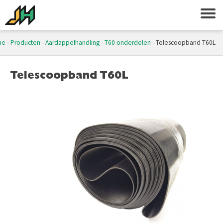
me
-
Producten
-
Aardappelhandling
-
T60 onderdelen
-
Telescoopband T60L
Telescoopband T60L