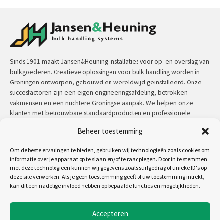
Sinds 1901 maakt Jansen&Heuning installaties voor op- en overslag van
bulkgoederen. Creatieve oplossingen voor bulk handling worden in
Groningen ontworpen, gebouwd en wereldwijd geïnstalleerd. Onze
succesfactoren zijn een eigen engineeringsafdeling, betrokken
vakmensen en een nuchtere Groningse aanpak. We helpen onze
klanten met betrouwbare standaardproducten en professionele
maatwerkoplossingen.
Beheer toestemming
Contact:
+31 (0)50 3126 448
/
sales@jh.nl
Om de beste ervaringen te bieden, gebruiken wij technologieën zoals cookies om
informatie over je apparaat op te slaan en/of te raadplegen. Door in te stemmen
met deze technologieën kunnen wij gegevens zoals surfgedrag of unieke ID's op
lees meer
deze site verwerken. Als je geen toestemming geeft of uw toestemming intrekt,
kan dit een nadelige invloed hebben op bepaalde functies en mogelijkheden.
Volg ons op:
Accepteren