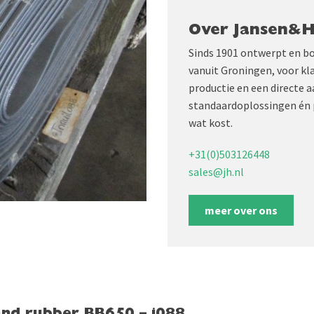
Over Jansen&
Sinds 1901 ontwerpt en b
vanuit Groningen, voor kl
productie en een directe 
standaardoplossingen én 
wat kost.
+31(0)503126448
sales@jh.nl
meer over ons