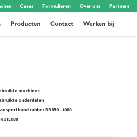
nches
Cases
Formulieren
Over ons
Partners
n
Producten
Contact
Werken bij
ebruikte machines
ebruikte onderdelen
ransportband rubber BB650 – i088
NRUIL088