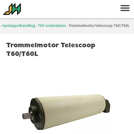
-
Aardappelhandling
-
T60 onderdelen
-
Trommelmotor telescoop T60/T60L
Trommelmotor Telescoop
T60/T60L