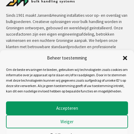
Sinds 1901 maakt Jansen&Heuning installaties voor op- en overslag van
bulkgoederen. Creatieve oplossingen voor bulk handling worden in
Groningen ontworpen, gebouwd en wereldwijd geïnstalleerd. Onze
succesfactoren zijn een eigen engineeringsafdeling, betrokken
vakmensen en een nuchtere Groningse aanpak. We helpen onze
klanten met betrouwbare standaardproducten en professionele
maatwerkoplossingen.
Beheer toestemming
Contact:
+31 (0)50 3126 448
/
sales@jh.nl
Om de beste ervaringen te bieden, gebruiken wij technologieën zoals cookies om
informatie over je apparaat op te slaan en/of te raadplegen. Door in te stemmen
met deze technologieën kunnen wij gegevens zoals surfgedrag of unieke ID's op
lees meer
deze site verwerken. Als je geen toestemming geeft of uw toestemming intrekt,
kan dit een nadelige invloed hebben op bepaalde functies en mogelijkheden.
Volg ons op:
Accepteren
Weiger
Copyright 2026 - Jansen&Heuning
Algemene voorwaarden